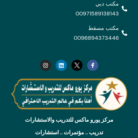
مكتب دبي
00971589138143
مكتب مسقط
0096894373446
I
L
n
i
s
n
t
k
a
e
g
d
r
i
a
n
m
مركز يورو ماكس للتدريب والاستشارات
تدريب .. مؤتمرات .. استشارات