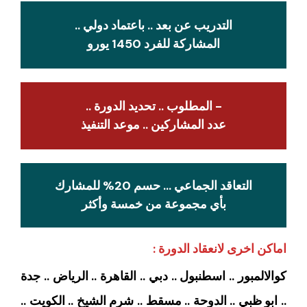
التدريب عن بعد .. باعتماد دولي ..
المشاركة للفرد 1450 يورو
- المطلوب .. تحديد الدورة ..
عدد المشاركين .. موعد التنفيذ
التعاقد الجماعي … حسم 20% للمشارك
بأي مجموعة من خمسة وأكثر
اماكن اخرى لانعقاد الدورة :
كوالالمبور .. اسطنبول .. دبي .. القاهرة .. الرياض .. جدة
.. ابو ظبي .. الدوحة .. مسقط .. شرم الشيخ .. الكويت ..