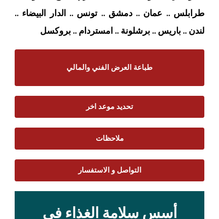
طرابلس .. عمان .. دمشق .. تونس .. الدار البيضاء ..
لندن .. باريس .. برشلونة .. امستردام
.. بروكسل
طباعة العرض الفني والمالي
تحديد موعد اخر
ملاحظات
التواصل و الاستفسار
أسس سلامة الغذاء في