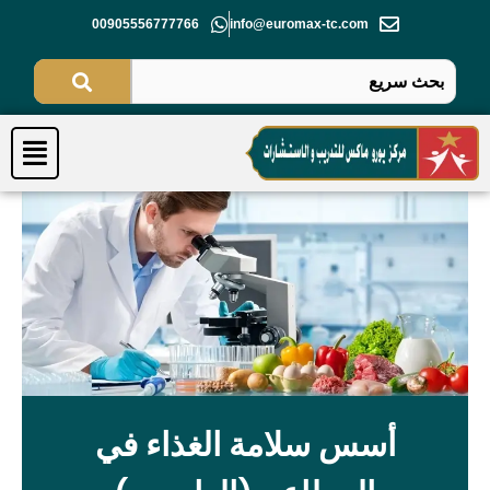
خطي
00905556777766
info@euromax-tc.com
لى
لمحتوى
Menu
أسس سلامة الغذاء في