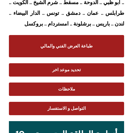
.. ابو ظبي .. الدوحة .. مسقط .. شرم الشيخ .. الكويت ..
طرابلس .. عمان .. دمشق .. تونس .. الدار البيضاء ..
لندن .. باريس .. برشلونة .. امستردام
.. بروكسل
طباعة العرض الفني والمالي
تحديد موعد اخر
ملاحظات
التواصل و الاستفسار