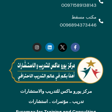
00971589138143
مكتب مسقط
0096894373446
I
L
n
i
s
n
t
k
a
e
g
d
r
i
a
n
m
مركز يورو ماكس للتدريب والاستشارات
تدريب .. مؤتمرات .. استشارات
Euromax for Training and Consulting