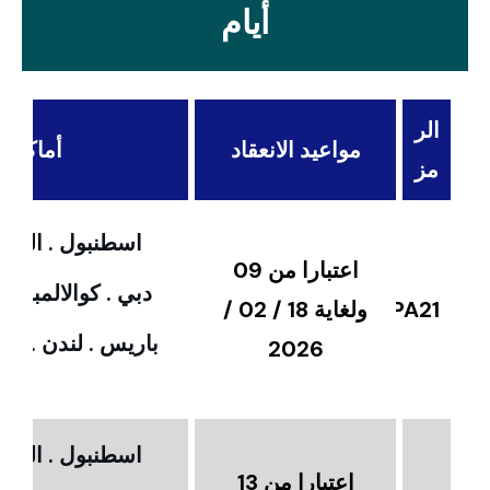
أيام
الر
مواعيد الانعقاد
أماكن ال
مز
اسطنبول . القاهر
اعتبارا من 09
دبي . كوالالمبور 
PA21
ولغاية 18 / 02 /
باريس . لندن . امس
2026
اسطنبول . القاهر
اعتبارا من 13