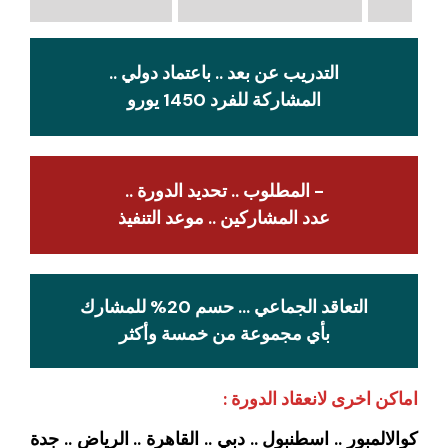
التدريب عن بعد .. باعتماد دولي ..
المشاركة للفرد 1450 يورو
- المطلوب .. تحديد الدورة ..
عدد المشاركين .. موعد التنفيذ
التعاقد الجماعي … حسم 20% للمشارك
بأي مجموعة من خمسة وأكثر
اماكن اخرى لانعقاد الدورة :
كوالالمبور .. اسطنبول .. دبي .. القاهرة .. الرياض .. جدة