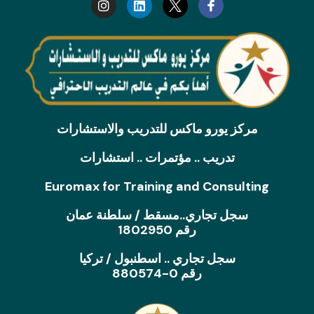
t
k
a
e
g
d
r
i
a
n
m
مركز يورو ماكس للتدريب والاستشارات
تدريب .. مؤتمرات .. استشارات
Euromax for Training and Consulting
سجل تجاري..مسقط / سلطنة عمان
رقم 1802950
سجل تجاري .. اسطنبول / تركيا
رقم 0-880574