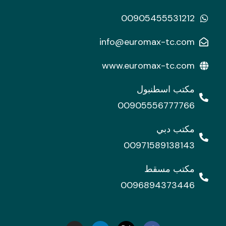
00905455531212
info@euromax-tc.com
www.euromax-tc.com
مكتب اسطنبول
00905556777766
مكتب دبي
00971589138143
مكتب مسقط
0096894373446
I
L
n
i
s
n