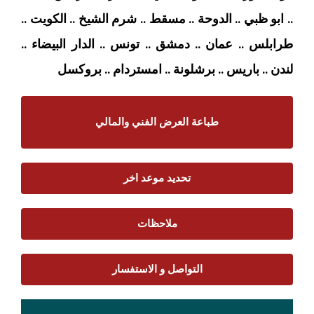
.. ابو ظبي .. الدوحة .. مسقط .. شرم الشيخ .. الكويت ..
طرابلس .. عمان .. دمشق .. تونس .. الدار البيضاء ..
لندن .. باريس .. برشلونة .. امستردام
.. بروكسل
طباعة العرض الفني والمالي
تحديد موعد اخر
ملاحظات
التواصل و الاستفسار