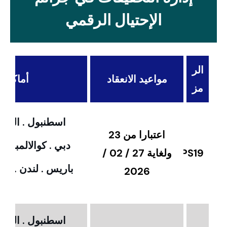
الإحتيال الرقمي
الر
مواعيد الانعقاد
أماكن ال
مز
اسطنبول . القاهر
اعتبارا من 23
دبي . كوالالمبور 
PS19
ولغاية 27 / 02 /
باريس . لندن . امس
2026
اسطنبول . القاهر