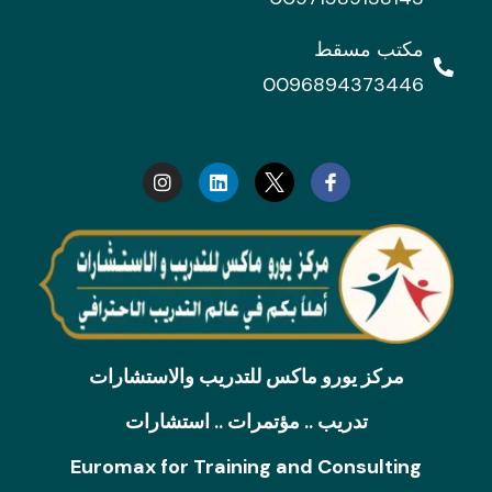
مكتب مسقط
0096894373446
I
L
n
i
s
n
t
k
a
e
g
d
r
i
a
n
m
مركز يورو ماكس للتدريب والاستشارات
تدريب .. مؤتمرات .. استشارات
Euromax for Training and Consulting