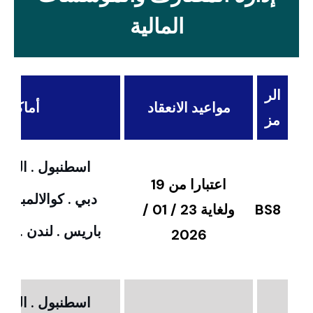
المالية
الر
مواعيد الانعقاد
أماكن ال
مز
اسطنبول . القاهر
اعتبارا من 19
دبي . كوالالمبور 
BS8
ولغاية 23 / 01 /
باريس . لندن . امس
2026
اسطنبول . القاهر