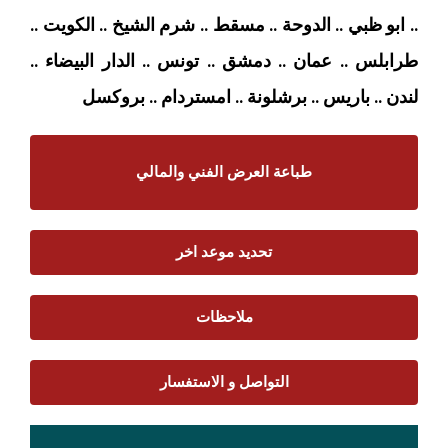
.. ابو ظبي .. الدوحة .. مسقط .. شرم الشيخ .. الكويت ..
طرابلس .. عمان .. دمشق .. تونس .. الدار البيضاء ..
لندن .. باريس .. برشلونة .. امستردام
.. بروكسل
طباعة العرض الفني والمالي
تحديد موعد اخر
ملاحظات
التواصل و الاستفسار