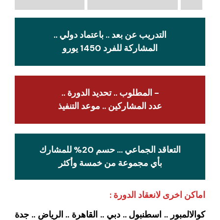
التدريب عن بعد .. باعتماد دولي ..
المشاركة للفرد 1450 يورو
- المطلوب .. تحديد الدورة ..
عدد المشاركين .. موعد التنفيذ
التعاقد الجماعي … حسم 20% للمشارك
بأي مجموعة من خمسة وأكثر
اماكن اخرى لانعقاد الدورة :
كوالالمبور .. اسطنبول .. دبي .. القاهرة .. الرياض .. جدة