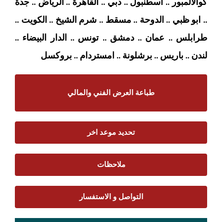
كوالالمبور .. اسطنبول .. دبي .. القاهرة .. الرياض .. جدة
.. ابو ظبي .. الدوحة .. مسقط .. شرم الشيخ .. الكويت ..
طرابلس .. عمان .. دمشق .. تونس .. الدار البيضاء ..
لندن .. باريس .. برشلونة .. امستردام
.. بروكسل
طباعة العرض الفني والمالي
تحديد موعد اخر
ملاحظات
التواصل و الاستفسار