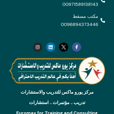
00971589138143
مكتب مسقط
0096894373446
I
L
n
i
s
n
t
k
a
e
g
d
r
i
a
n
m
مركز يورو ماكس للتدريب والاستشارات
تدريب .. مؤتمرات .. استشارات
Euromax for Training and Consulting