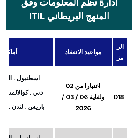
ادارة نظم المعلومات وفق
المنهج البريطاني ITIL
الر
مواعيد الانعقاد
أماكن ال
مز
اسطنبول . القاهر
اعتبارا من 02
دبي . كوالالمبور 
D18
ولغاية 06 / 03 /
باريس . لندن . امس
2026
اسطنبول . القاهر