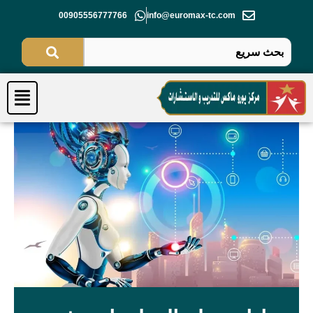
خطي
00905556777766
info@euromax-tc.com
لى
لمحتوى
Menu