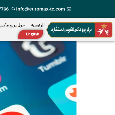
خطي
7766
info@euromax-tc.com
لى
لمحتوى
الرئيسية
حول يورو ماكس
English