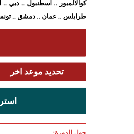
كوالالمبور .. اسطنبول .. دبي .. 
طرابلس .. عمان .. دمشق .. تونس .
تحديد موعد اخر
استرا
حول الدورة: