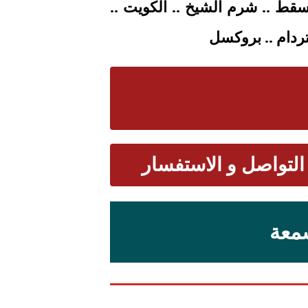
 مسقط .. شرم الشيخ .. الكويت ..
تردام
.. بروكسل
التواصل و الاستفسار
سمعة