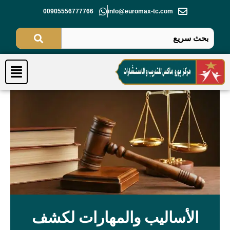
خطي
00905556777766
info@euromax-tc.com
لى
لمحتوى
Menu
الأساليب والمهارات لكشف