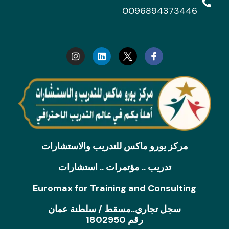
0096894373446
I
L
n
i
s
n
t
k
a
e
g
d
r
i
a
n
m
مركز يورو ماكس للتدريب والاستشارات
تدريب .. مؤتمرات .. استشارات
Euromax for Training and Consulting
سجل تجاري..مسقط / سلطنة عمان
رقم 1802950