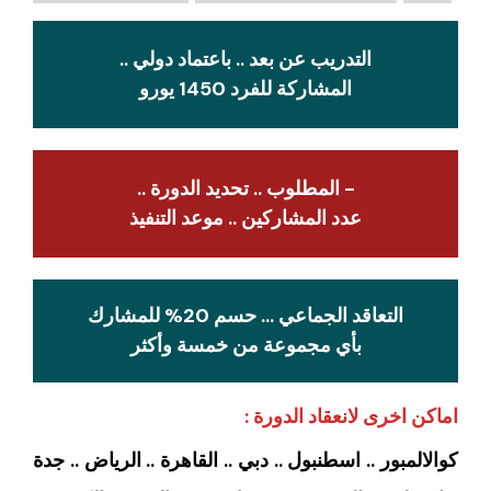
التدريب عن بعد .. باعتماد دولي ..
المشاركة للفرد 1450 يورو
- المطلوب .. تحديد الدورة ..
عدد المشاركين .. موعد التنفيذ
التعاقد الجماعي … حسم 20% للمشارك
بأي مجموعة من خمسة وأكثر
اماكن اخرى لانعقاد الدورة :
كوالالمبور .. اسطنبول .. دبي .. القاهرة .. الرياض .. جدة