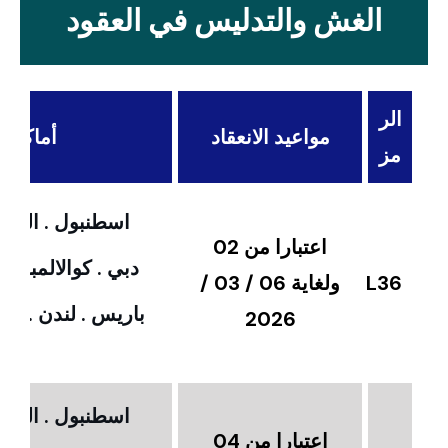
الغش والتدليس في العقود
الر
مواعيد الانعقاد
أماكن ال
مز
اسطنبول . القاهر
اعتبارا من 02
دبي . كوالالمبور 
L36
ولغاية 06 / 03 /
باريس . لندن . امس
2026
اسطنبول . القاهر
اعتبارا من 04