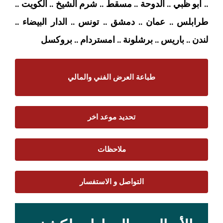
.. ابو ظبي .. الدوحة .. مسقط .. شرم الشيخ .. الكويت ..
طرابلس .. عمان .. دمشق .. تونس .. الدار البيضاء ..
لندن .. باريس .. برشلونة .. امستردام
.. بروكسل
طباعة العرض الفني والمالي
تحديد موعد اخر
ملاحظات
التواصل و الاستفسار