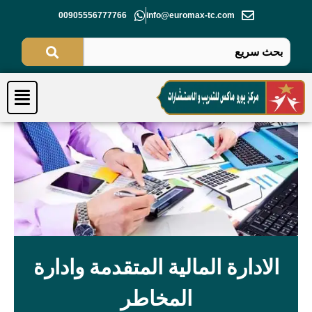
خطي
00905556777766
info@euromax-tc.com
لى
لمحتوى
Menu
الادارة المالية المتقدمة وادارة
المخاطر