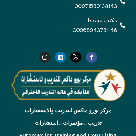
00971589138143
مكتب مسقط
0096894373446
I
L
n
i
s
n
t
k
a
e
g
d
r
i
a
n
m
مركز يورو ماكس للتدريب والاستشارات
تدريب .. مؤتمرات .. استشارات
Euromax for Training and Consulting