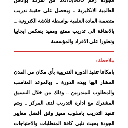
الجودة رقم 2015/900 من شركة يوكاس
العالمية الانكليزية .. ويحصل على حقيبة تدريب
متضمنة المادة العلمية بواسطة فلاشة الكترونية …
بالاضافة الى تدريب ممتع ومفيد ينعكس ايجابيا
وتطورا على الافراد والمؤسسة
ملاحظة :
بامكاننا تنفيذ الدورة التدريبية بأي مكان من المدن
المشار اليها بهذه الدورة .. وبالموعد المناسب
والمطلوب للمتدربين .. وذلك من خلال التنسيق
المشترك مع ادارة التدريب لدى المركز .. ويتم
تنفيذ التدريب باسلوب مميز وفق أفضل معايير
الجودة بحيث نلبي كافة المتطلبات والاحتياجات