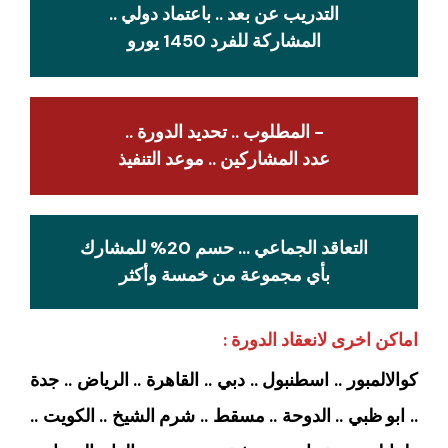
التدريب عن بعد .. باعتماد دولي ..
المشاركة للفرد 1450 يورو
- المطلوب .. تحديد الدورة ..
عدد المشاركين .. موعد التنفيذ
التعاقد الجماعي … حسم 20% للمشارك
بأي مجموعة من خمسة وأكثر
اماكن اخرى لانعقاد الدورة :
كوالالمبور .. اسطنبول .. دبي .. القاهرة .. الرياض .. جدة
.. ابو ظبي .. الدوحة .. مسقط .. شرم الشيخ .. الكويت ..