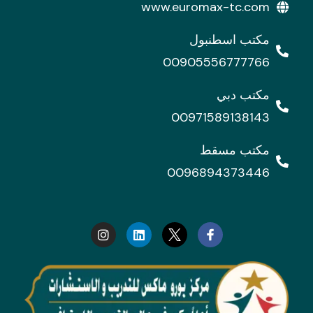
www.euromax-tc.com
مكتب اسطنبول
00905556777766
مكتب دبي
00971589138143
مكتب مسقط
0096894373446
I
L
n
i
s
n
t
k
a
e
g
d
r
i
a
n
m