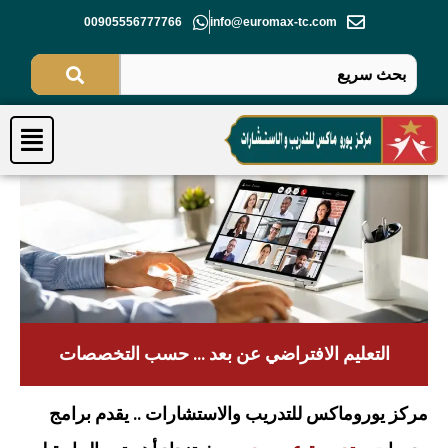
خطي
00905556777766
info@euromax-tc.com
لى
لمحتوى
Menu
التعليم الافتراضي عن بعد ... حسب التخصصات
مركز
يوروماكس
للتدريب والاستشارات .. يقدم برامج