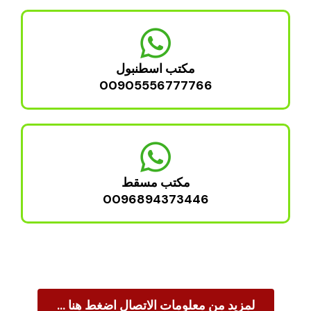
مكتب اسطنبول
00905556777766
مكتب مسقط
0096894373446
لمزيد من معلومات الاتصال اضغط هنا …