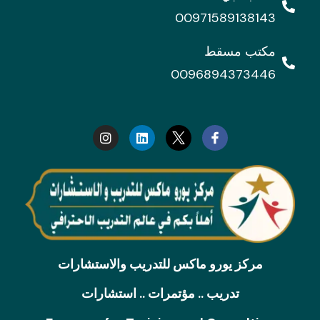
00971589138143
مكتب مسقط
0096894373446
I
L
n
i
s
n
t
k
a
e
g
d
r
i
a
n
m
مركز يورو ماكس للتدريب والاستشارات
تدريب .. مؤتمرات .. استشارات