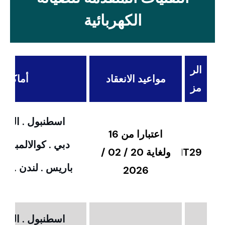
الكهربائية
الر
مواعيد الانعقاد
أماكن ال
مز
اسطنبول . القاهر
اعتبارا من 16
دبي . كوالالمبور 
MT29
ولغاية 20 / 02 /
باريس . لندن . امس
2026
اسطنبول . القاهر