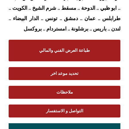
.. ابو ظبي .. الدوحة .. مسقط .. شرم الشيخ .. الكويت ..
طرابلس .. عمان .. دمشق .. تونس .. الدار البيضاء ..
لندن .. باريس .. برشلونة .. امستردام
.. بروكسل
طباعة العرض الفني والمالي
تحديد موعد اخر
ملاحظات
التواصل و الاستفسار