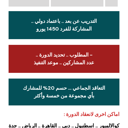
التدريب عن بعد .. باعتماد دولي ..
المشاركة للفرد 1450 يورو
- المطلوب .. تحديد الدورة ..
عدد المشاركين .. موعد التنفيذ
التعاقد الجماعي … حسم 20% للمشارك
بأي مجموعة من خمسة وأكثر
اماكن اخرى لانعقاد الدورة :
كوالالمبور .. اسطنبول .. دبي .. القاهرة .. الرياض .. جدة