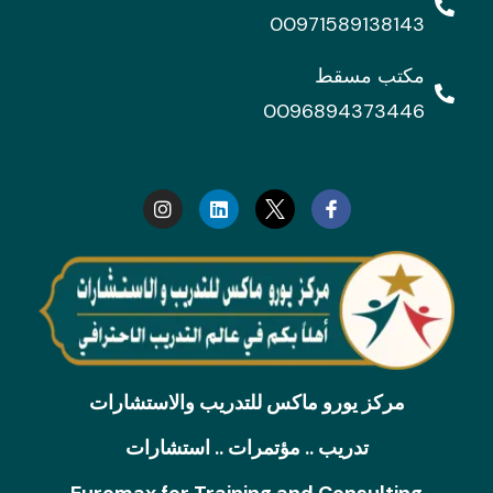
00971589138143
مكتب مسقط
0096894373446
I
L
n
i
s
n
t
k
a
e
g
d
r
i
a
n
m
مركز يورو ماكس للتدريب والاستشارات
تدريب .. مؤتمرات .. استشارات