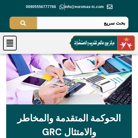
خطي
00905556777766
info@euromax-tc.com
لى
لمحتوى
Menu
الحوكمة المتقدمة والمخاطر
والامتثال GRC