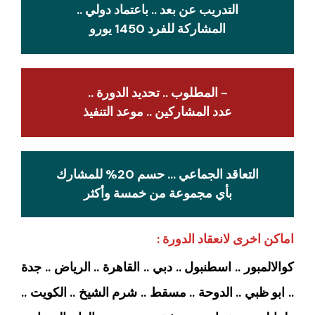
التدريب عن بعد .. باعتماد دولي ..
المشاركة للفرد 1450 يورو
- المطلوب .. تحديد الدورة ..
عدد المشاركين .. موعد التنفيذ
التعاقد الجماعي … حسم 20% للمشارك
بأي مجموعة من خمسة وأكثر
اماكن اخرى لانعقاد الدورة :
كوالالمبور .. اسطنبول .. دبي .. القاهرة .. الرياض .. جدة
.. ابو ظبي .. الدوحة .. مسقط .. شرم الشيخ .. الكويت ..