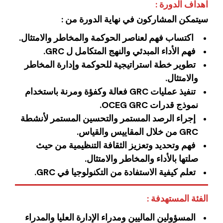
اهداف الدورة :
سيتمكن المشاركون في نهاية الدورة من :
‏‏ ‏اكتساب فهم لعناصر الحوكمة والمخاطر والامتثال.
‏فهم الأداء المبدئي والنهج المتكامل ل GRC‏.
‏تطوير خطة استراتيجية للحوكمة وإدارة المخاطر
والامتثال.
‏تنفيذ عمليات GRC فعالة وكفؤة ومرنة باستخدام
نموذج قدرات OCEG GRC‏.
‏إجراء الرصد المستمر والتحسين المستمر لأنشطة
GRC من خلال المقاييس والقياس.
‏فهم وتحديد وتعزيز الثقافة التنظيمية من حيث
صلتها بالأداء والمخاطر والامتثال.
تعلم كيفية الاستفادة من التكنولوجيا في GRC‏.
الفئة المستهدفة :
المسؤولين الماليين ومدراء الإدارة العليا والمدراء