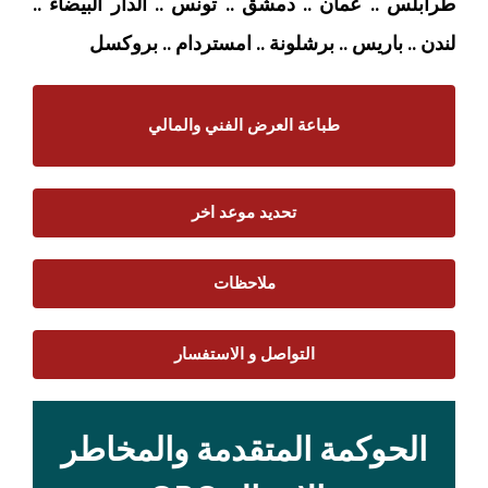
طرابلس .. عمان .. دمشق .. تونس .. الدار البيضاء ..
لندن .. باريس .. برشلونة .. امستردام
.. بروكسل
طباعة العرض الفني والمالي
تحديد موعد اخر
ملاحظات
التواصل و الاستفسار
الحوكمة المتقدمة والمخاطر