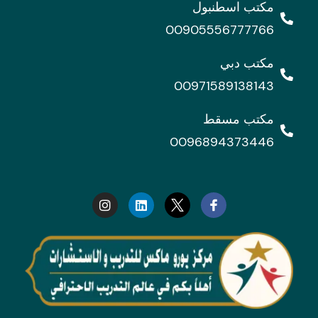
مكتب اسطنبول
00905556777766
مكتب دبي
00971589138143
مكتب مسقط
0096894373446
I
L
n
i
s
n
t
k
a
e
g
d
r
i
a
n
m