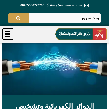
خطي
00905556777766
info@euromax-tc.com
لى
لمحتوى
Menu
الدوائر الكهربائية وتشخيص