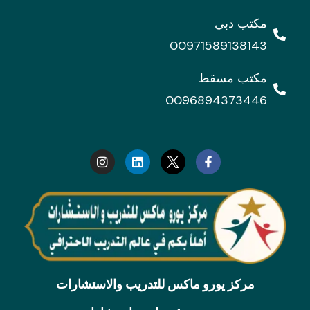
مكتب دبي
00971589138143
مكتب مسقط
0096894373446
I
L
n
i
s
n
t
k
a
e
g
d
r
i
a
n
m
مركز يورو ماكس للتدريب والاستشارات