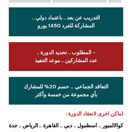
التدريب عن بعد .. باعتماد دولي ..
المشاركة للفرد 1450 يورو
- المطلوب .. تحديد الدورة ..
عدد المشاركين .. موعد التنفيذ
التعاقد الجماعي … حسم 20% للمشارك
بأي مجموعة من خمسة وأكثر
اماكن اخرى لانعقاد الدورة :
كوالالمبور .. اسطنبول .. دبي .. القاهرة .. الرياض .. جدة