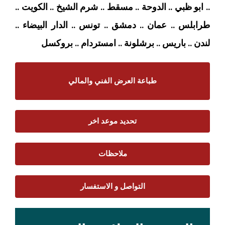
.. ابو ظبي .. الدوحة .. مسقط .. شرم الشيخ .. الكويت ..
طرابلس .. عمان .. دمشق .. تونس .. الدار البيضاء ..
لندن .. باريس .. برشلونة .. امستردام
.. بروكسل
طباعة العرض الفني والمالي
تحديد موعد اخر
ملاحظات
التواصل و الاستفسار