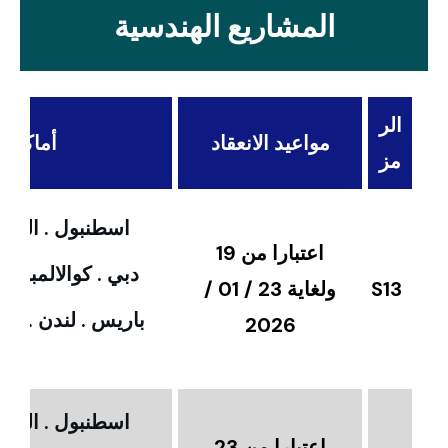
المشاريع الهندسية‏
الر
مواعيد الانعقاد
أماكن ال
مز
اسطنبول . القاهر
اعتبارا من 19
دبي . كوالالمبور 
S13
ولغاية 23 / 01 /
باريس . لندن . امس
2026
اسطنبول . القاهر
اعتبارا من 23