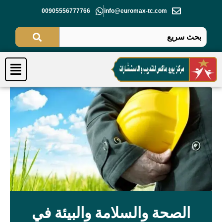
خطي
00905556777766
info@euromax-tc.com
لى
لمحتوى
Menu
الصحة والسلامة والبيئة في