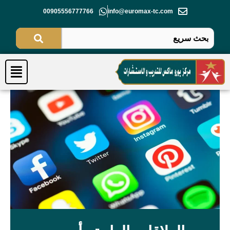
خطي
00905556777766
info@euromax-tc.com
لى
لمحتوى
Menu