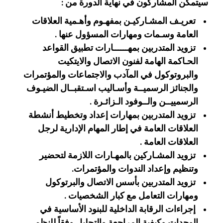
سيتمكن المشاركون في نهاية الدورة من :
تعريـف المشـاركيـن بمفهـوم وأهـمية العلاقات
العامة وسـمات ومهارات المسؤول عنها .
تزويد المتدربين بمهــــــارات تطبيق القواعد
الحـاكمة الهامة لفنون الاتصال والايتكيت
والبروتوكول في المآدب والاجتماعات والمؤتمرات
والجنائز الرسميــة وأسـاليب اسـتقبــال الضيـوف
الرسمييــن والــوفود الـزائـرة .
تزويد المتدربين بمهارات إعداد وتخطيط أنشطة
العلاقات العامة في إطار المهام الإدارية لرجل
العلاقات العامة .
تزويد المشـاركين بالمهـارات اللازمة لتحضير
وتنظيم وإعداد الندوات والمؤتمرات.
تزويد المتدربين بأسس الاتصال والبرتوكول
ومهارات التعامل مع كبار الشخصيات .
إجراءات الرقابة الداخلية للبنود الأساسية في
الوحدات وكيفية المراجعة والتحليل وفقاً للنظم