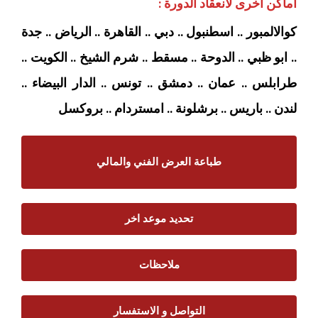
اماكن اخرى لانعقاد الدورة :
كوالالمبور .. اسطنبول .. دبي .. القاهرة .. الرياض .. جدة
.. ابو ظبي .. الدوحة .. مسقط .. شرم الشيخ .. الكويت ..
طرابلس .. عمان .. دمشق .. تونس .. الدار البيضاء ..
لندن .. باريس .. برشلونة .. امستردام
.. بروكسل
طباعة العرض الفني والمالي
تحديد موعد اخر
ملاحظات
التواصل و الاستفسار