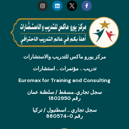
s
n
t
k
a
e
g
d
r
i
a
n
m
مركز يورو ماكس للتدريب والاستشارات
تدريب .. مؤتمرات .. استشارات
Euromax for Training and Consulting
سجل تجاري..مسقط / سلطنة عمان
رقم 1802950
سجل تجاري .. اسطنبول / تركيا
رقم 0-880574