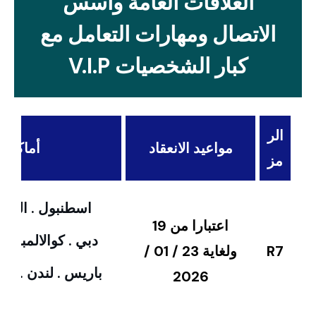
العلاقات العامة وأسس
الاتصال ومهارات التعامل مع
كبار الشخصيات V.I.P
الر
مواعيد الانعقاد
أماكن ال
مز
اسطنبول . القاهر
اعتبارا من 19
دبي . كوالالمبور 
R7
ولغاية 23 / 01 /
باريس . لندن . امس
2026