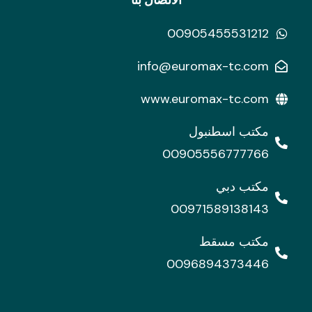
الاتصال بنا
00905455531212
info@euromax-tc.com
www.euromax-tc.com
مكتب اسطنبول
00905556777766
مكتب دبي
00971589138143
مكتب مسقط
0096894373446
I
L
n
i