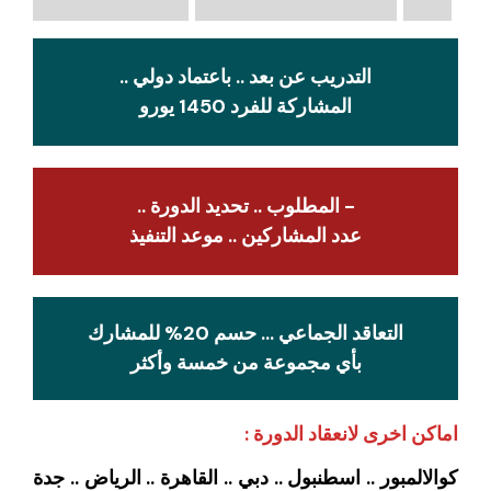
التدريب عن بعد .. باعتماد دولي ..
المشاركة للفرد 1450 يورو
- المطلوب .. تحديد الدورة ..
عدد المشاركين .. موعد التنفيذ
التعاقد الجماعي … حسم 20% للمشارك
بأي مجموعة من خمسة وأكثر
اماكن اخرى لانعقاد الدورة :
كوالالمبور .. اسطنبول .. دبي .. القاهرة .. الرياض .. جدة