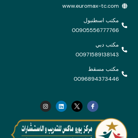
www.euromax-tc.com
مكتب اسطنبول
00905556777766
مكتب دبي
00971589138143
مكتب مسقط
0096894373446
I
L
n
i
s
n
t
k
a
e
g
d
r
i
a
n
m