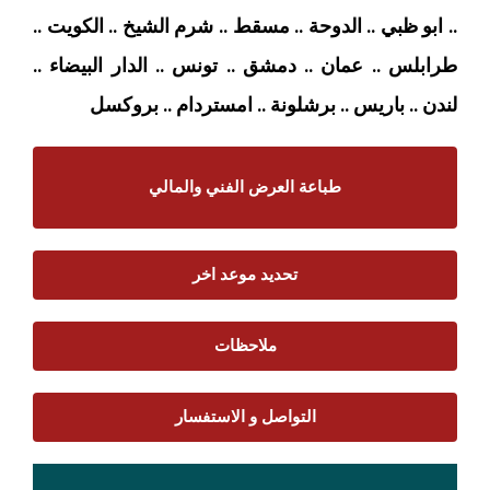
.. ابو ظبي .. الدوحة .. مسقط .. شرم الشيخ .. الكويت ..
طرابلس .. عمان .. دمشق .. تونس .. الدار البيضاء ..
لندن .. باريس .. برشلونة .. امستردام
.. بروكسل
طباعة العرض الفني والمالي
تحديد موعد اخر
ملاحظات
التواصل و الاستفسار