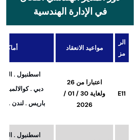
في الإدارة الهندسية
الر
مواعيد الانعقاد
أماكن ال
مز
اسطنبول . القاهر
اعتبارا من 26
دبي . كوالالمبور 
E11
ولغاية 30 / 01 /
باريس . لندن . امس
2026
اسطنبول . القاهر