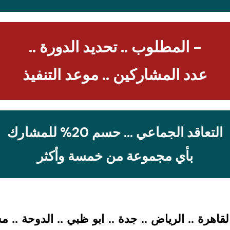
- المطلوب .. تحديد الدورة ..
عدد المشاركين .. موعد التنفيذ
التعاقد الجماعي … حسم 20% للمشارك
بأي مجموعة من خمسة وأكثر
القاهرة .. الرياض .. جدة .. ابو ظبي .. الدوحة ..