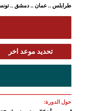
طرابلس .. عمان .. دمشق .. تونس .
تحديد موعد اخر
حول الدورة: