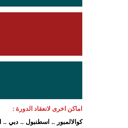
اماكن اخرى لانعقاد الدورة :
كوالالمبور .. اسطنبول .. دبي .. 