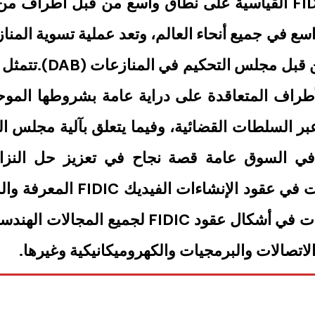
تُستخدم أشكال عقود فيديك FIDIC القياسية على نطاق واسع من قبل
اسع في جميع أنحاء العالم، وتعد عملية تسوية المن
عقود فيديك من خلال ا
طراف المتعاقدة على دراية عامة بشروطها الموحدة
في السوق عامة قصة نجاح في تعزيز حل النزا
التكلفة.تقدم هذه دورة المطالب
التأخير والمطالبة وتسوية النزاعات في أشكال عق
لاتصالات والبرمجيات والكهروميكانيكية وغيرها.