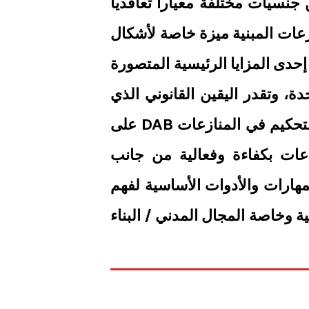
 أطراف من جنسيات مختلفة معياراً تعاقدياً
ازعات المبنية ميزة خاصة لأشكال
لتحكيم من قبل مجلس التحكيم في المنازعات (DAB).تتمثل إحدى المزايا الرئيسية المتصورة
، وتقدر اليقين القانوني الذي
يوفره تطبيقهم الموحد المتوقع عبر السلطات القضائية، وفيما يتعلق بآلية مجلس التحكيم في المنازعات DAB على
عات بكفاءة وفعالية من جانب
ات في عقود الإنشاءات الفيديك FIDIC المعرفة والمهارات والأدوات الأساسية لفهم
ود FIDIC لجميع المجالات الهندسية وخاصة المجال المدني / البناء