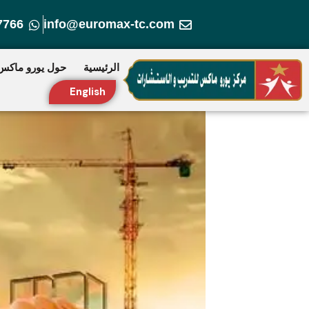
خطي
7766
info@euromax-tc.com
لى
لمحتوى
الرئيسية
حول يورو ماكس
English