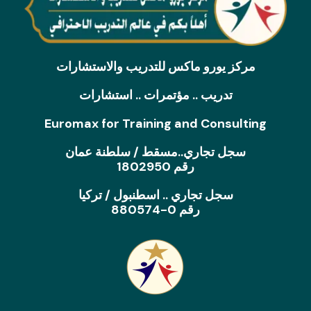
a
n
m
مركز يورو ماكس للتدريب والاستشارات
تدريب .. مؤتمرات .. استشارات
Euromax for Training and Consulting
سجل تجاري..مسقط / سلطنة عمان
رقم 1802950
سجل تجاري .. اسطنبول / تركيا
رقم 0-880574