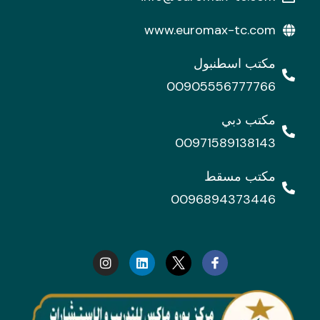
www.euromax-tc.com
مكتب اسطنبول
00905556777766
مكتب دبي
00971589138143
مكتب مسقط
0096894373446
I
L
n
i
s
n
t
k
a
e
g
d
r
i