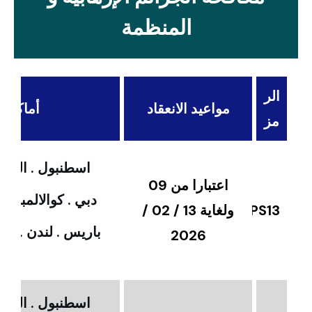
المنظمة
الر
مواعيد الانعقاد
أماكن ال
مز
اسطنبول . القاهر
اعتبارا من 09
دبي . كوالالمبور 
PS13
ولغاية 13 / 02 /
باريس . لندن . امس
2026
اسطنبول . القاهر