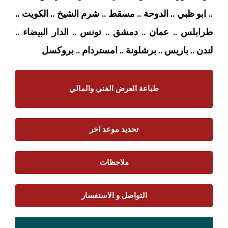
.. ابو ظبي .. الدوحة .. مسقط .. شرم الشيخ .. الكويت ..
طرابلس .. عمان .. دمشق .. تونس .. الدار البيضاء ..
لندن .. باريس .. برشلونة .. امستردام
.. بروكسل
طباعة العرض الفني والمالي
تحديد موعد اخر
ملاحظات
التواصل و الاستفسار