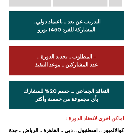
التدريب عن بعد .. باعتماد دولي ..
المشاركة للفرد 1450 يورو
- المطلوب .. تحديد الدورة ..
عدد المشاركين .. موعد التنفيذ
التعاقد الجماعي … حسم 20% للمشارك
بأي مجموعة من خمسة وأكثر
اماكن اخرى لانعقاد الدورة :
كوالالمبور .. اسطنبول .. دبي .. القاهرة .. الرياض .. جدة