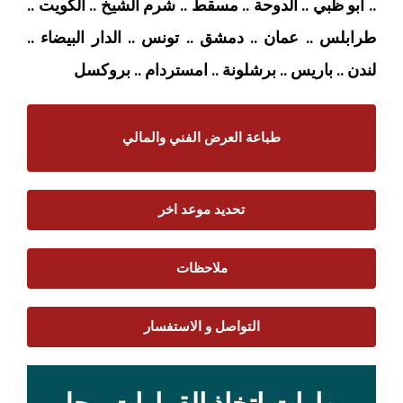
.. ابو ظبي .. الدوحة .. مسقط .. شرم الشيخ .. الكويت ..
طرابلس .. عمان .. دمشق .. تونس .. الدار البيضاء ..
لندن .. باريس .. برشلونة .. امستردام
.. بروكسل
طباعة العرض الفني والمالي
تحديد موعد اخر
ملاحظات
التواصل و الاستفسار