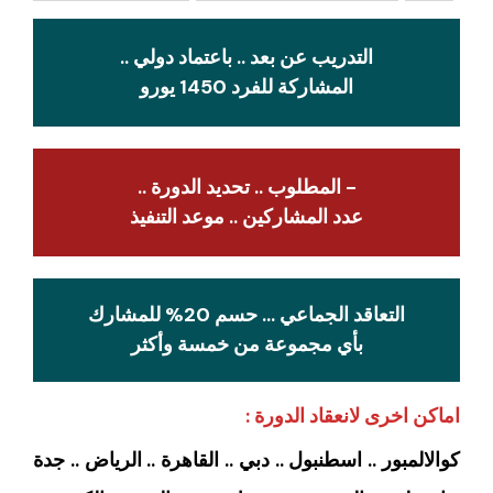
التدريب عن بعد .. باعتماد دولي ..
المشاركة للفرد 1450 يورو
- المطلوب .. تحديد الدورة ..
عدد المشاركين .. موعد التنفيذ
التعاقد الجماعي … حسم 20% للمشارك
بأي مجموعة من خمسة وأكثر
اماكن اخرى لانعقاد الدورة :
كوالالمبور .. اسطنبول .. دبي .. القاهرة .. الرياض .. جدة