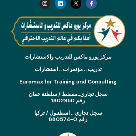
s
n
t
k
a
e
g
d
r
i
a
n
m
مركز يورو ماكس للتدريب والاستشارات
تدريب .. مؤتمرات .. استشارات
Euromax for Training and Consulting
سجل تجاري..مسقط / سلطنة عمان
رقم 1802950
سجل تجاري .. اسطنبول / تركيا
رقم 0-880574