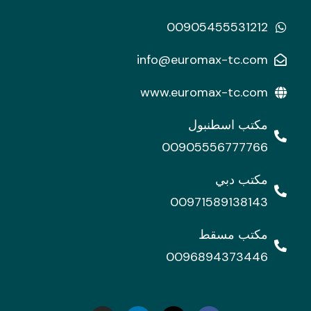
00905455531212
info@euromax-tc.com
www.euromax-tc.com
مكتب اسطنبول
00905556777766
مكتب دبي
00971589138143
مكتب مسقط
0096894373446
I
L
n
i