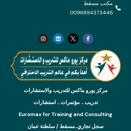
مكتب مسقط
0096894373446
I
L
n
i
s
n
t
k
a
e
g
d
r
i
a
n
m
مركز يورو ماكس للتدريب والاستشارات
تدريب .. مؤتمرات .. استشارات
Euromax for Training and Consulting
سجل تجاري..مسقط / سلطنة عمان