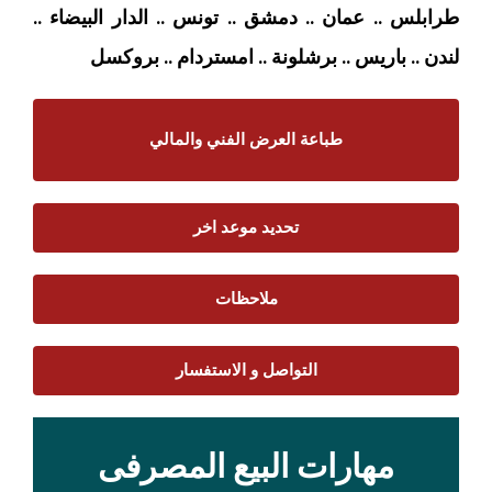
طرابلس .. عمان .. دمشق .. تونس .. الدار البيضاء ..
لندن .. باريس .. برشلونة .. امستردام
.. بروكسل
طباعة العرض الفني والمالي
تحديد موعد اخر
ملاحظات
التواصل و الاستفسار
مهارات البيع المصرفى