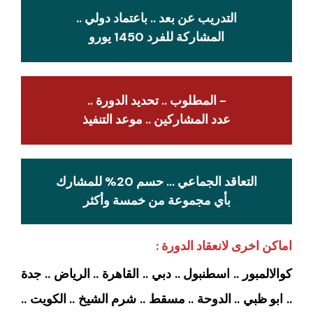
التدريب عن بعد .. باعتماد دولي ..
المشاركة للفرد 1450 يورو
- المطلوب .. تحديد الدورة ..
عدد المشاركين .. موعد التنفيذ
التعاقد الجماعي … حسم 20% للمشارك
بأي مجموعة من خمسة وأكثر
اماكن اخرى لانعقاد الدورة :
كوالالمبور .. اسطنبول .. دبي .. القاهرة .. الرياض .. جدة
.. ابو ظبي .. الدوحة .. مسقط .. شرم الشيخ .. الكويت ..