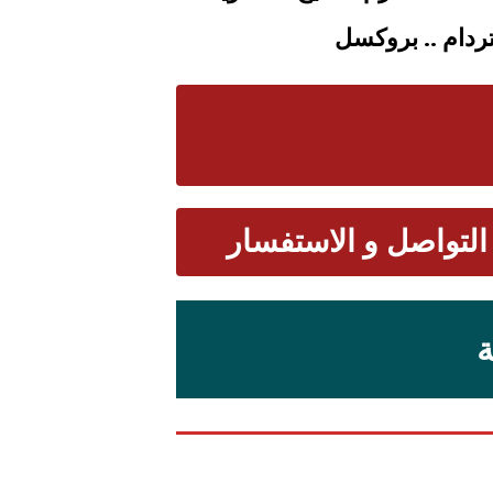
تردام
.. بروكسل
التواصل و الاستفسار
ة