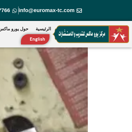
خطي
7766
info@euromax-tc.com
لى
لمحتوى
الرئيسية
حول يورو ماكس
English