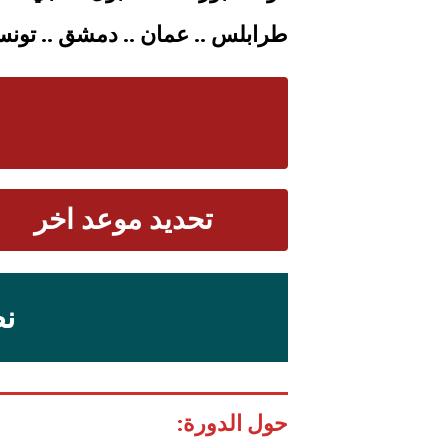
طرابلس .. عمان .. دمشق .. تونس .
تحديد موعد اخر
نظ
حول الدورة: