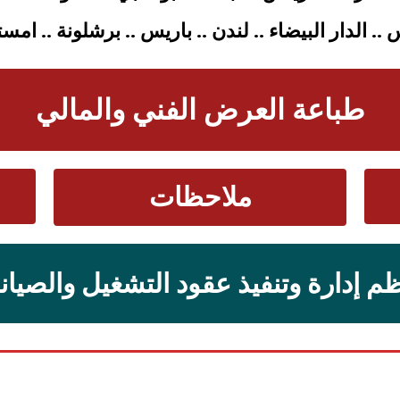
. الدار البيضاء .. لندن .. باريس .. برشلونة .. امس
طباعة العرض الفني والمالي
ملاحظات
م إدارة وتنفيذ عقود التشغيل والصيان