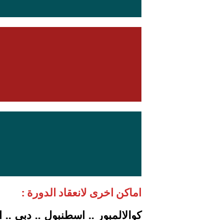
اماكن اخرى لانعقاد الدورة :
كوالالمبور .. اسطنبول .. دبي .. 