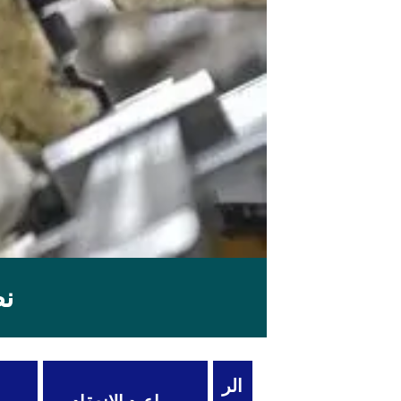
نظ
الر